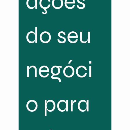
ações 
do seu 
negóci
o para 