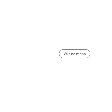
Rua Padre Luis Yeber, 101 -
Vila São Luis (zona oeste de
São Paulo, perto da Raposo
Tavares, Av. Escola Politécnica,
Marginais, Castelo, Rodoanel,
Regis Bittencourt, etc)
Veja no mapa