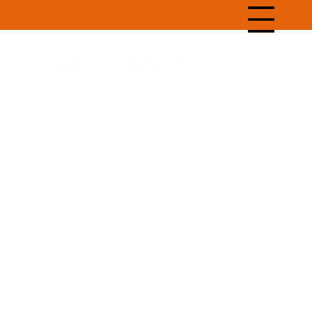
O que fazemos?
A Leôncio Refeições projeta, monta e
opera refeitórios. Atendemos
Fábricas, Centros logísticos,
Laboratórios, Indústrias alimentícias,
Escritórios, Escolas e Serviços de
saúde.