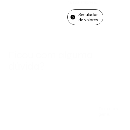
na sua empresa.
Simulador
de valores
Ficou com alguma
dúvida?
Fale com a
gente.